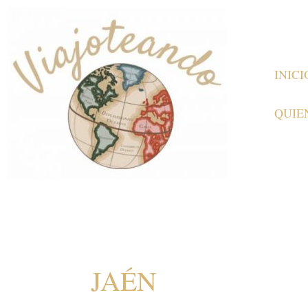
Ir
al
contenido
INICI
QUIE
JAÉN