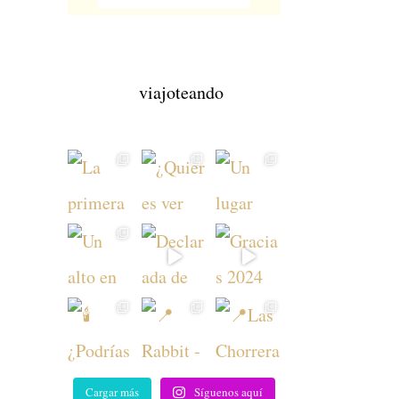
viajoteando
Cargar más
Síguenos aquí