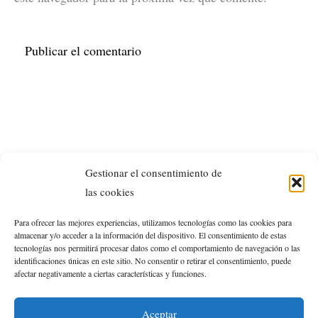
Gestionar el consentimiento de
las cookies
Y aquí estamos los 4 pilares de esta gran familia de
Para ofrecer las mejores experiencias, utilizamos tecnologías como las cookies para
VIAJOTEANDO
. Os invitamos a que
nos conozcáis
un
almacenar y/o acceder a la información del dispositivo. El consentimiento de estas
tecnologías nos permitirá procesar datos como el comportamiento de navegación o las
¡POR SIEMPRE
poquito más y nos acompañéis
identificaciones únicas en este sitio. No consentir o retirar el consentimiento, puede
afectar negativamente a ciertas características y funciones.
JAMÁS!
en cada nueva aventura.
Aceptar